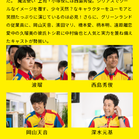
た。“魔法使い”上司・小塚役には西島秀俊。シリアスでクー
ルなイメージを覆す、少々天然？なキャラクターをユーモアと
笑顔たっぷりに演じているのは必見！さらに、グリーンランド
の従業員に、岡山天音、濱田マリ、橋本愛、柄本明、遠距離恋
愛中の久瑠美の彼氏トシ君に中村倫也と人気と実力を兼ね備え
たキャストが勢揃い。