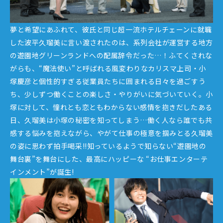
夢と希望にあふれて、彼氏と同じ超一流ホテルチェーンに就職
した波平久瑠美に言い渡されたのは、系列会社が運営する地方
の遊園地グリーンランドへの配属辞令だった…！ふてくされな
がらも、“魔法使い”と呼ばれる風変わりなカリスマ上司・小
塚慶彦と個性的すぎる従業員たちに囲まれる日々を過ごすう
ち、少しずつ働くことの楽しさ・やりがいに気づいていく。小
塚に対して、憧れとも恋ともわからない感情を抱きだしたある
日、久瑠美は小塚の秘密を知ってしまう…働く人なら誰でも共
感する悩みを抱えながら、やがて仕事の極意を掴みとる久瑠美
の姿に思わず拍手喝采!!知っているようで知らない“遊園地の
舞台裏”を舞台にした、最高にハッピーな “お仕事エンターテ
インメント”が誕生!