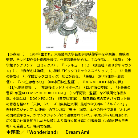
【小森陽一】 1967年生まれ。大阪藝術大学芸術学部映像学科を卒業後、東映助
監督、テレビ製作会社勤務を経て、作家活動を始める。主な作品に、『海猿』（小
学館ヤングサンデーコミックス）、『トッキュー！！』（講談社「週刊少年マガジ
ン」）、『我が名は海師』（小学館「ビックコミックススピリッツ」）、『S-最後
の警官-』（小学館ビッグコミック）などがある。『海猿』（04/羽住英一郎監
督）、『252生存者あり』（08/水田伸生監督）、『DOG×POLICE 純白の絆』
（11/七高剛監督）、『放課後ミッドナイターズ』（12/竹清仁監督）、『S-最後の
警官- 奪還 RECOVERY OF OUR FUTURE』（15/平野俊一監督）など映画化作品多
数。小説には「DOG×POLICE」（集英社文庫）、航空自衛隊の若きパイロット達
の青春を描いた「天神」シリーズ（集英社文庫）最新作は天神4「ブルズアイ」。
週刊少年ジャンプ+に連載中のマンガ版「天神」10巻、本作の原作である「ふしぎ
の国の波平さん」がヤングジャンプにて連載されていた。平成20年7月18日には、
広く海の仕事を知らしめた功績により海洋立国推進功労者表彰（内閣総理大臣表
彰）を受賞した。福岡市在住。
主題歌／
「Wonderland」 Dream Ami