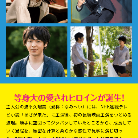
主人公の波平久瑠美（愛称：なみへい）には、NHK連続テレ
ビ小説「あさが来た」に主演後、初の長編映画主演をつとめる
波瑠。勝手に空回ってジタバタしていたところから、成長して
いく過程を、緻密な計算と柔らかな感性で見事に演じ切っ