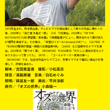
1973年生まれ、熊本県出身。テレビドラマの演出補として数々の作品に携わった
後、2005年に「逃亡者 木島丈一郎」（CX）で初演出。2010年に『SP THE
MOTION PICTURE 野望篇／革命篇』で映画監督デビュー。両作合わせて興行収入
67億円を達成する。その後は、「安堂ロイド～A.I.knowsLOVE?～」（13/TBS）や
「BORDER警視庁捜査一課殺人犯捜査第4係」（14/EX）など話題作のドラマを演
出。2015年の「翳りゆく夏」（WOWOW）や2016年の「わたしに運命の恋なんて
ありえないって思ってた」（KTV）、「コールドケース〜真実の扉〜」
（WOWOW）では、社会派作品からラブコメ、刑事ドラマまで幅広い演出力を発
揮して、評価を高めた。
脚本／吉田恵里香 撮影／小松高志
録音／湯脇房雄 音楽／白石めぐみ
照明／蒔苗友一郎 美術／平井淳郎
原作／『オズの世界』小森陽一