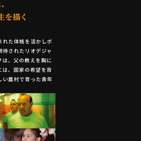
た、
生を描く
まれた体格を活かしボ
期待されたリオデジャ
フは、父の教えを胸に
には、国家の希望を背
しい農村で育った青年