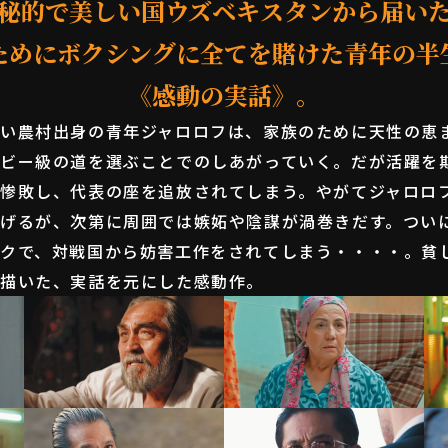
秘的で美しい国ウズベキスタンから届い
ためにボクシングに全てを賭けた青年の半
《感動の実話》。
い農村出身の青年ジャロロフは、家族のために天性の恵
ビー級の道を選ぶことでのしあがっていく。だが活躍を
惨敗し、代表の座を追放されてしまう。やがてジャロロ
げるが、次第に周囲では嫉妬や陰謀が渦巻きだす。つい
クで、対戦国から妨害工作をされてしまう・・・・。貧
を描いた、実話を元にした感動作。