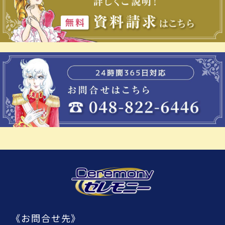
《お問合せ先》