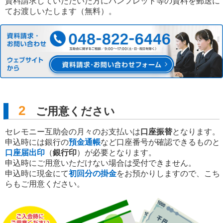
資料請求していただいた方にパンフレット等の資料を郵送に
てお渡しいたします（無料）。
2
ご用意ください
セレモニー互助会の月々のお支払いは
口座振替
となります。
申込時には銀行の
預金通帳
など口座番号が確認できるものと
口座届出印
（
銀行印
）が必要となります。
申込時にご用意いただけない場合は受付できません。
申込時に現金にて
初回分の掛金
をお預かりしますので、こち
らもご用意ください。